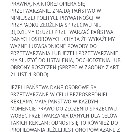
PRAWNĄ, NA KTÓREJ OPIERA SIĘ
PRZETWARZANIE, ZNAJDĄ PAŃSTWO W
NINIEJSZEJ POLITYCE PRYWATNOŚCI. W
PRZYPADKU ZŁOŻENIA SPRZECIWU NIE
BĘDZIEMY DŁUŻEJ PRZETWARZAĆ PAŃSTWA
DANYCH OSOBOWYCH, CHYBA ŻE WYKAŻEMY
WAŻNE I UZASADNIONE POWODY DO
PRZETWARZANIA LUB JEŻELI PRZETWARZANIE
MA SŁUŻYĆ DO USTALENIA, DOCHODZENIA LUB
OBRONY ROSZCZEŃ (SPRZECIW ZGODNY Z ART.
21 UST. 1 RODO).
JEŻELI PAŃSTWA DANE OSOBOWE SĄ
PRZETWARZANE W CELU BEZPOŚREDNIEJ
REKLAMY, MAJĄ PAŃSTWO W KAŻDYM
MOMENCIE PRAWO DO ZŁOŻENIU SPRZECIWU
WOBEC PRZETWARZANIA DANYCH DLA CELÓW
TAKICH REKLAM; ODNOSI SIĘ TO RÓWNIEŻ DO
PROFILOWANIA, JEŻELI JEST ONO POWIĄZANE Z