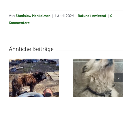
Von
Stanislaw Henkelman
|
1 April 2024
|
Ratunek zwierzat
|
0
Kommentare
Ähnliche Beiträge
Błąkała się
Ratunek Lesia
sama w lesie