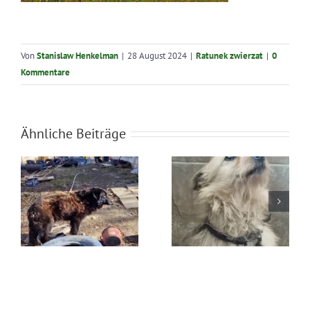
Von
Stanislaw Henkelman
|
28 August 2024
|
Ratunek zwierzat
|
0
Kommentare
Ähnliche Beiträge
Błąkała się
Ratunek Lesia
sama w lesie