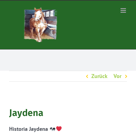
Zum
Inhalt
springen
Zurück
Vor
Jaydena
Historia Jaydena