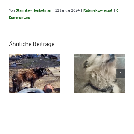
Von
Stanislaw Henkelman
|
12 Januar 2024
|
Ratunek zwierzat
|
0
Kommentare
Ähnliche Beiträge
Błąkała się
Ratunek Lesia
sama w lesie