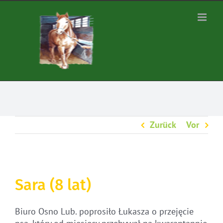
Zum
Inhalt
springen
Zurück
Vor
Sara (8 lat)
Biuro Osno Lub. poprosiło Łukasza o przejęcie