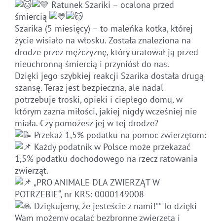
Ratunek Szariki – ocalona przed
śmiercią
Szarika (5 miesięcy) – to maleńka kotka, której
życie wisiało na włosku. Została znaleziona na
drodze przez mężczyznę, który uratował ją przed
nieuchronną śmiercią i przyniósł do nas.
Dzięki jego szybkiej reakcji Szarika dostała drugą
szansę. Teraz jest bezpieczna, ale nadal
potrzebuje troski, opieki i ciepłego domu, w
którym zazna miłości, jakiej nigdy wcześniej nie
miała. Czy pomożesz jej w tej drodze?
Przekaż 1,5% podatku na pomoc zwierzętom:
Każdy podatnik w Polsce może przekazać
1,5% podatku dochodowego na rzecz ratowania
zwierząt.
„PRO ANIMALE DLA ZWIERZĄT W
POTRZEBIE“, nr KRS: 0000149008
Dziękujemy, że jesteście z nami!** To dzięki
Wam możemy ocalać bezbronne zwierzęta i