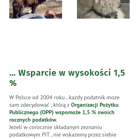
Błąkała się
Ratunek Lesia
sama w lesie
… Wsparcie w wysokości 1,5
%
W Polsce od 2004 roku , każdy podatnik może
sam zdecydować , którą z
Organizacji Pożytku
Publicznego (OPP)
wspomoże 1,5 % swoich
rocznych
podatków
.
Jeżeli w corocznie składanym zeznaniu
podatkowym PIT , nie wskażemy przez siebie