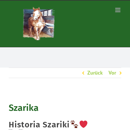
Zum
Inhalt
springen
Zurück
Vor
Szarika
Historia Szariki