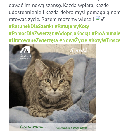
dawać im nową szansę. Każda wpłata, każde
udostępnienie i każda dobra myśl pomagają nam
ratować życie. Razem możemy więcej!
#RatunekDlaSzariki
#RatujemyKoty
#PomocDlaZwierząt
#AdopcjaKociąt
#ProAnimale
#UratowaneZwierzęta
#NoweŻycie
#KotyWTrosce