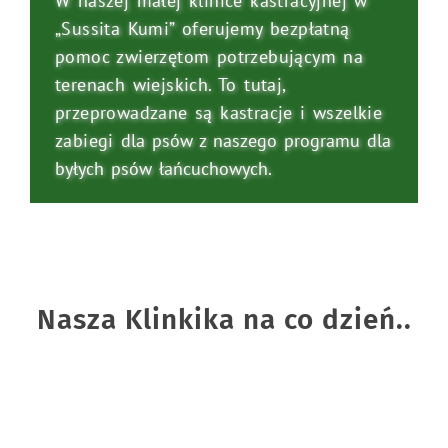
W naszej małej klinice kastracyjnej w
„Sussita Kumi” oferujemy bezpłatną
pomoc zwierzętom potrzebującym na
terenach wiejskich. To tutaj,
przeprowadzane są kastracje i wszelkie
zabieg
i
dla psów
z naszego programu dla
byłych psów łańcuchowych.
Nasza Klinkika na co dzień..