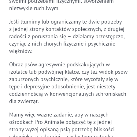
swoimi potrzebami fizycznymi, stworzeniem
niezwykle ruchliwym.
Jeśli tłumimy lub ograniczamy te dwie potrzeby –
z jednej strony kontaktów społecznych, z drugiej
radości z poruszania się – działamy przestępczo,
czyniąc z nich chorych fizycznie i psychicznie
więźniów.
Obraz psów agresywnie podskakujących w
izolatce lub podwójnej klatce, czy też widok psów
zaburzonych psychicznie, które wycofały się w
tępe i depresyjne odosobnienie, jest niestety
codziennością w konwencjonalnych schroniskach
dla zwierząt.
Mamy więc ważne zadanie, aby w naszych
ośrodkach Pro Animale połączyć tę z jednej
strony wyżej opisaną psią potrzebę bliskości
człowieka, a z drugiej – cechy tego gatunku.