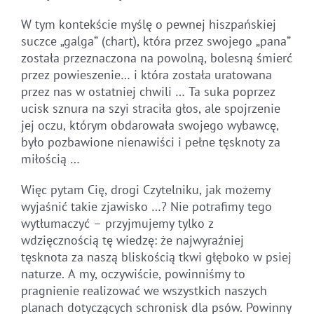
W tym kontekście myślę o pewnej hiszpańskiej
suczce „galga” (chart), która przez swojego „pana”
została przeznaczona na powolną, bolesną śmierć
przez powieszenie… i która została uratowana
przez nas w ostatniej chwili … Ta suka poprzez
ucisk sznura na szyi straciła głos, ale spojrzenie
jej oczu, którym obdarowała swojego wybawcę,
było pozbawione nienawiści i pełne tęsknoty za
miłością …
Więc pytam Cię, drogi Czytelniku, jak możemy
wyjaśnić takie zjawisko …? Nie potrafimy tego
wytłumaczyć – przyjmujemy tylko z
wdzięcznością tę wiedzę: że najwyraźniej
tęsknota za naszą bliskością tkwi głęboko w psiej
naturze. A my, oczywiście, powinniśmy to
pragnienie realizować we wszystkich naszych
planach dotyczących schronisk dla psów. Powinny