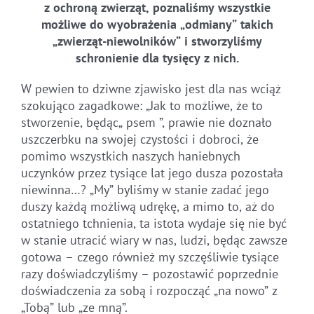
z ochroną zwierząt, poznaliśmy wszystkie
możliwe do wyobrażenia „odmiany” takich
„zwierząt-niewolników” i stworzyliśmy
schronienie dla tysięcy z nich.
W pewien to dziwne zjawisko jest dla nas wciąż
szokująco zagadkowe: „Jak to możliwe, że to
stworzenie, będąc„ psem ”, prawie nie doznało
uszczerbku na swojej czystości i dobroci, że
pomimo wszystkich naszych haniebnych
uczynków przez tysiące lat jego dusza pozostała
niewinna…? „My” byliśmy w stanie zadać jego
duszy każdą możliwą udrękę, a mimo to, aż do
ostatniego tchnienia, ta istota wydaje się nie być
w stanie utracić wiary w nas, ludzi, będąc zawsze
gotowa – czego również my szczęśliwie tysiące
razy doświadczyliśmy – pozostawić poprzednie
doświadczenia za sobą i rozpocząć „na nowo” z
„Tobą” lub „ze mną”.