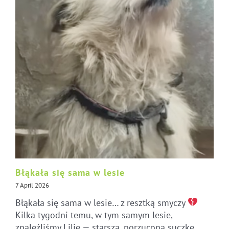
Błąkała się sama w lesie
7 April 2026
Błąkała się sama w lesie… z resztką smyczy
Kilka tygodni temu, w tym samym lesie,
znaleźliśmy Lilię — starszą, porzuconą suczkę.