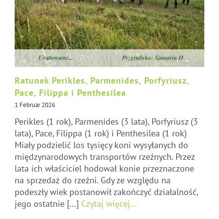
Ratunek Perikles, Parmenides, Porfyriusz,
Pace, Filippa i Penthesilea
1 Februar 2026
Perikles (1 rok), Parmenides (3 lata), Porfyriusz (3
lata), Pace, Filippa (1 rok) i Penthesilea (1 rok)
Miały podzielić los tysięcy koni wysyłanych do
międzynarodowych transportów rzeźnych. Przez
lata ich właściciel hodował konie przeznaczone
na sprzedaż do rzeźni. Gdy ze względu na
podeszły wiek postanowił zakończyć działalność,
jego ostatnie [...]
Czytaj więcej...