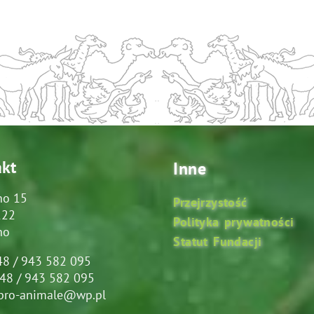
akt
Inne
no 15
Przejrzystość
122
Polityka prywatności
no
Statut Fundacji
048 / 943 582 095
048 / 943 582 095
 pro-animale@wp.pl