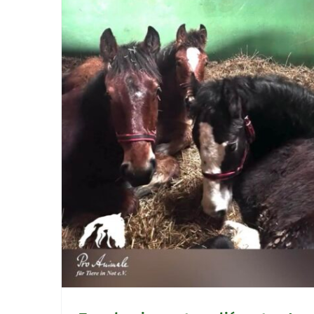
Zgłoszenie alarmowe: 27 sztuk bydł
w krytyczne sytuacji
Bez kategorii
rzy!