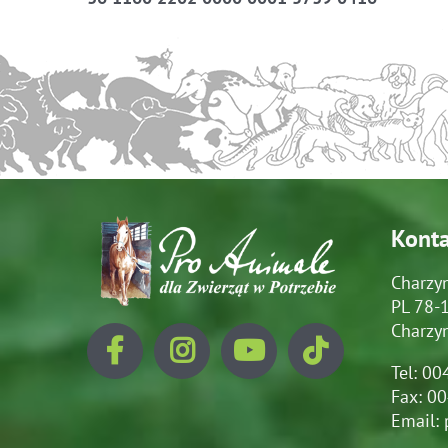
Kont
Charzy
PL 78-
Charzy
Tel: 0
Fax: 0
Email: