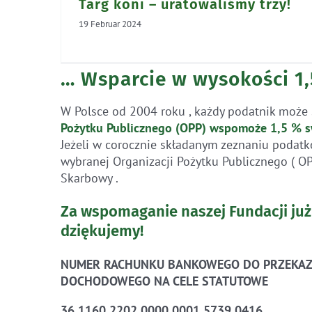
Targ koni – uratowaliśmy trzy!
19 Februar 2024
… Wsparcie w wysokości 1
W Polsce od 2004 roku , każdy podatnik może 
Pożytku Publicznego (OPP)
wspomoże 1,5 % s
Jeżeli w corocznie składanym zeznaniu podatk
wybranej Organizacji Pożytku Publicznego ( O
Skarbowy .
Za wspomaganie naszej Fundacji już
dziękujemy!
NUMER RACHUNKU BANKOWEGO DO PRZEKAZ
DOCHODOWEGO NA CELE STATUTOWE
36 1160 2202 0000 0001 5739 0416