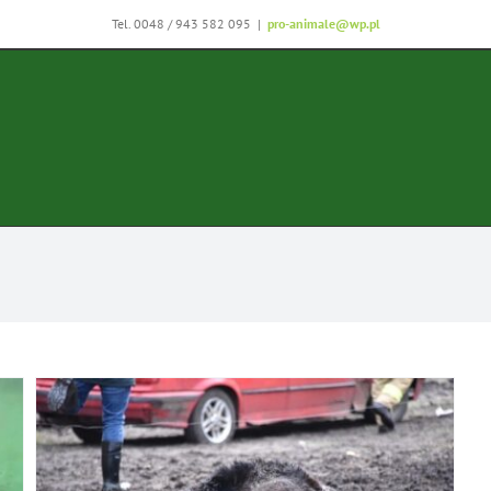
Tel. 0048 / 943 582 095
|
pro-animale@wp.pl