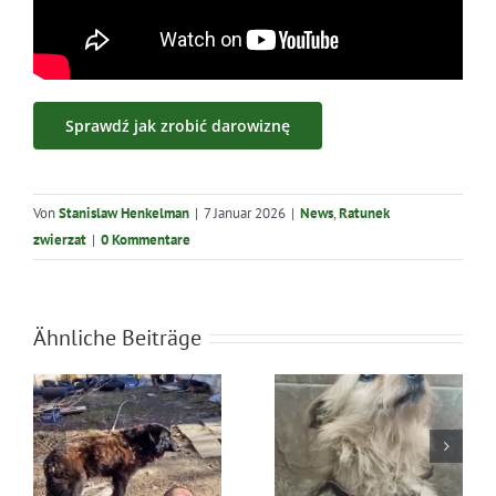
Sprawdź jak zrobić darowiznę
Von
Stanislaw Henkelman
|
7 Januar 2026
|
News
,
Ratunek
zwierzat
|
0 Kommentare
Ähnliche Beiträge
Błąkała się
Ratunek Lesia
sama w lesie