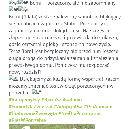
Berni – porzucony, ale nie zapomniany
Berni (4 lata) został znaleziony samotnie błąkający
się na ulicach w pobliżu Słubic. Porzucony i
zagubiony, nie miał dokąd pójść. Na szczęście
złapała go straż miejska i przewiozła do Łukasza,
gdzie otrzymał opiekę i szansę na nowe życie.
Teraz Berni jest bezpieczny, ale przed nim jeszcze
długa droga do odzyskania zaufania i znalezienia
prawdziwego domu. Pomożesz mu rozpocząć
nowy rozdział?
Dziękujemy za każdą formę wsparcia! Razem
możemy zmieniać los zwierząt porzuconych i w
potrzebie.
#RatujemyPsy
#BerniSzukadomu
#PomocDlaZwierząt
#AdopcjaPsa
#ProAnimale
#UratowaneZwierzęta
#NieDlaPorzucania
#PiesWPotrzebie