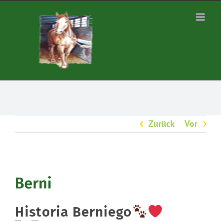
Zum
Inhalt
springen
Zurück
Vor
Berni
Historia Berniego