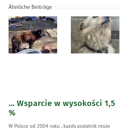
Ähnliche Beiträge
Błąkała się
Ratunek Lesia
sama w lesie
… Wsparcie w wysokości 1,5
%
W Polsce od 2004 roku , każdy podatnik może