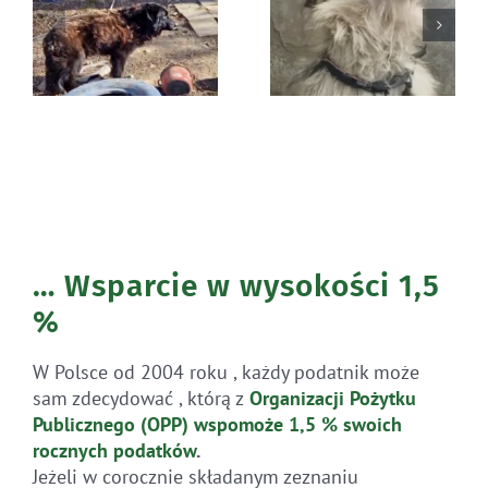
Błąkała się
Ratunek Lesia
sama w lesie
… Wsparcie w wysokości 1,5
%
W Polsce od 2004 roku , każdy podatnik może
sam zdecydować , którą z
Organizacji Pożytku
Publicznego (OPP)
wspomoże 1,5 % swoich
rocznych
podatków
.
Jeżeli w corocznie składanym zeznaniu