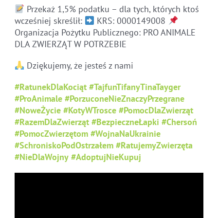
Przekaż 1,5% podatku – dla tych, których ktoś
wcześniej skreślił:
KRS: 0000149008
Organizacja Pożytku Publicznego: PRO ANIMALE
DLA ZWIERZĄT W POTRZEBIE
Dziękujemy, że jesteś z nami
#RatunekDlaKociąt
#TajfunTifanyTinaTayger
#ProAnimale
#PorzuconeNieZnaczyPrzegrane
#NoweŻycie
#KotyWTrosce
#PomocDlaZwierząt
#RazemDlaZwierząt
#BezpieczneŁapki
#Chersoń
#PomocZwierzętom
#WojnaNaUkrainie
#SchroniskoPodOstrzałem
#RatujemyZwierzęta
#NieDlaWojny
#AdoptujNieKupuj