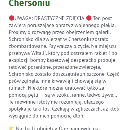
Chersoniu
UWAGA: DRASTYCZNE ZDJĘCIA
Ten post
zawiera poruszające obrazy z wojennego piekła.
Prosimy o rozwagę przed obejrzeniem galerii.
Schronisko dla zwierząt w Chersoniu zostało
zbombardowane. Psy walczą o życie. Na miejscu
przebywa Witalij, który pod ostrzałem rakiet i po
eksplozji bomby kasetowej desperacko próbuje
ratować poranione, przerażone zwierzęta.
Schronisko zostało doszczętnie zniszczone. Część
psów zginęła, inne krwawią i chowają się w
ruinach. Niektóre można uratować tylko za
pomocą pętli — są w szoku, ranne, ledwo żywe…
Te niewinne istoty nie rozumieją, dlaczego
spotyka je taki los. Czekają w zgliszczach, aż ktoś
wyciągnie do nich pomocną dłoń.
Nie bądź obojętny. One naprawdę nas