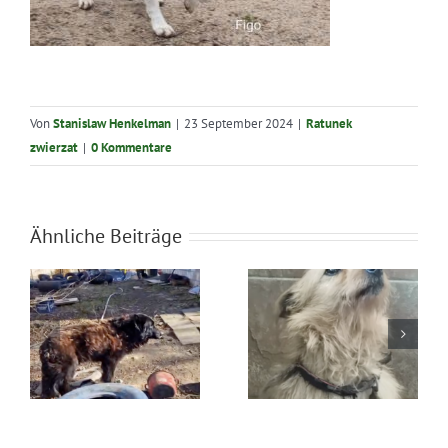
Von
Stanislaw Henkelman
|
23 September 2024
|
Ratunek
zwierzat
|
0 Kommentare
Ähnliche Beiträge
Błąkała się
Ratunek Lesia
sama w lesie