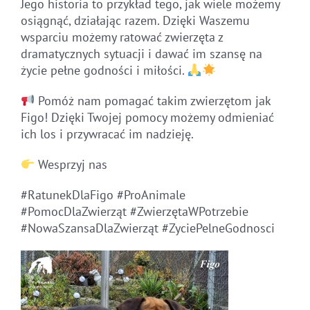
Jego historia to przykład tego, jak wiele możemy
osiągnąć, działając razem. Dzięki Waszemu
wsparciu możemy ratować zwierzęta z
dramatycznych sytuacji i dawać im szansę na
życie pełne godności i miłości.
Pomóż nam pomagać takim zwierzętom jak
Figo! Dzięki Twojej pomocy możemy odmieniać
ich los i przywracać im nadzieję.
Wesprzyj nas
#RatunekDlaFigo #ProAnimale
#PomocDlaZwierząt #ZwierzętaWPotrzebie
#NowaSzansaDlaZwierząt #ZyciePelneGodnosci