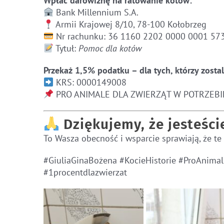
Wpłać darowiznę na ratowanie kotów:
Bank Millennium S.A.
Armii Krajowej 8/10, 78-100 Kołobrzeg
Nr rachunku: 36 1160 2202 0000 0001 57
Tytuł:
Pomoc dla kotów
Przekaż 1,5% podatku – dla tych, którzy zostal
KRS: 0000149008
PRO ANIMALE DLA ZWIERZĄT W POTRZEBI
Dziękujemy, że jesteści
To Wasza obecność i wsparcie sprawiają, że te
#GiuliaGinaBożena #KocieHistorie #ProAnima
#1procentdlazwierzat