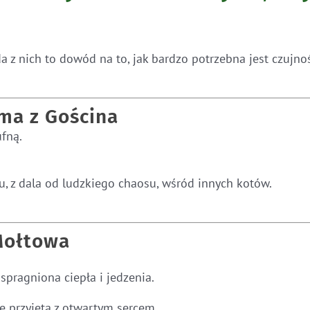
 z nich to dowód na to, jak bardzo potrzebna jest czujnoś
ama z Gościna
ufną.
, z dala od ludzkiego chaosu, wśród innych kotów.
 Mołtowa
 spragniona ciepła i jedzenia.
e przyjęta z otwartym sercem.