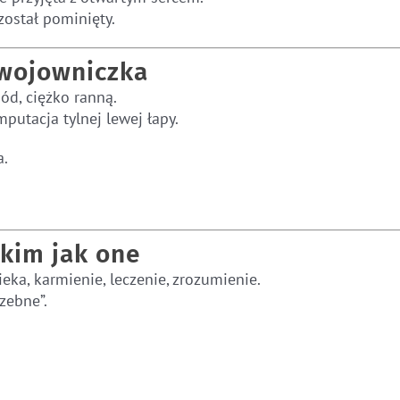
został pominięty.
 wojowniczka
ód, ciężko ranną.
putacja tylnej lewej łapy.
a.
kim jak one
eka, karmienie, leczenie, zrozumienie.
rzebne”.