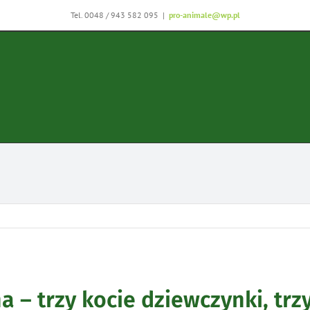
Tel. 0048 / 943 582 095
|
pro-animale@wp.pl
na – trzy kocie dziewczynki, tr