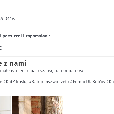
39 0416
i porzuceni i zapomniani:
E
e z nami
 małe istnienia mają szansę na normalność.
le #KotZTroską #RatujemyZwierzęta #PomocDlaKotów #Ko