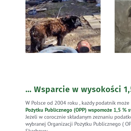
Błąkała się sama w
usza
lesie
… Wsparcie w wysokości 1
W Polsce od 2004 roku , każdy podatnik może 
Pożytku Publicznego (OPP)
wspomoże 1,5 % s
Jeżeli w corocznie składanym zeznaniu podatk
wybranej Organizacji Pożytku Publicznego ( O
Skarbowy .