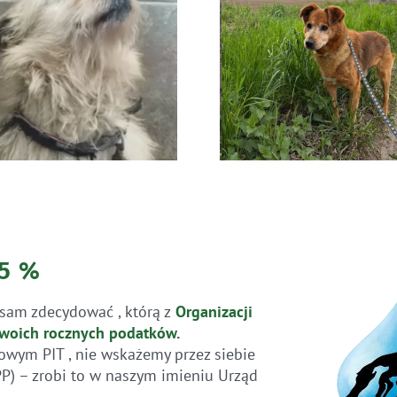
Ratunek Lesia
Ratunek
,5 %
sam zdecydować , którą z
Organizacji
woich rocznych
podatków
.
owym PIT , nie wskażemy przez siebie
PP) – zrobi to w naszym imieniu Urząd