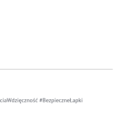
ciaWdzięczność #BezpieczneŁapki