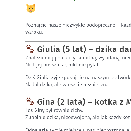
Poznajcie nasze niezwykłe podopieczne – każda
wzroku.
Giulia (5 lat) – dzika d
Znaleziono ją na ulicy samotną, wycofaną, nie
Nikt jej nie szukał, nikt nie pytał.
Dziś Giulia żyje spokojnie na naszym podwórku
Nadal dzika, ale wreszcie bezpieczna.
Gina (2 lata) – kotka z
Los Giny był równie cichy.
Zupełnie dzika, nieoswojona, ale jak każdy kot
Odnalazła swoje miejsce u nas nieproszona, al