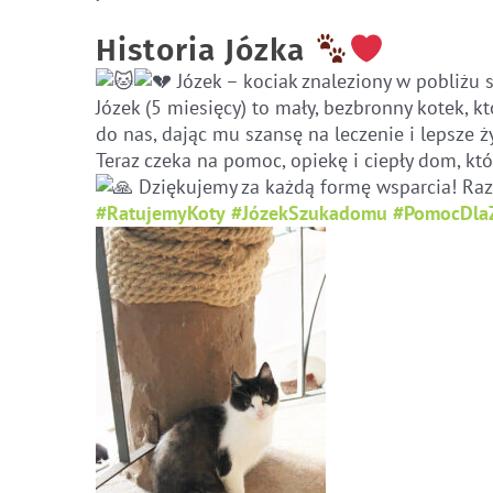
Historia Józka
Józek – kociak znaleziony w pobliżu
Józek (5 miesięcy) to mały, bezbronny kotek, k
do nas, dając mu szansę na leczenie i lepsze ży
Teraz czeka na pomoc, opiekę i ciepły dom, kt
Dziękujemy za każdą formę wsparcia! Ra
#RatujemyKoty
#JózekSzukadomu
#PomocDlaZ