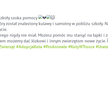
 szkoły szuka pomocy
tóry został znaleziony kulawy i samotny w pobliżu szkoły. 
cie.
órego nigdy nie miał. Możesz pomóc mu stanąć na łapki i 
zem możemy dać Józkowi i innym zwierzętom nowe życie.
wierząt
#AdopcjaKota
#ProAnimale
#KotyWTrosce
#Urat