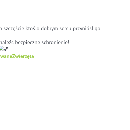
Na szczęście ktoś o dobrym sercu przyniósł go
znaleźć bezpieczne schronienie!
owaneZwierzęta