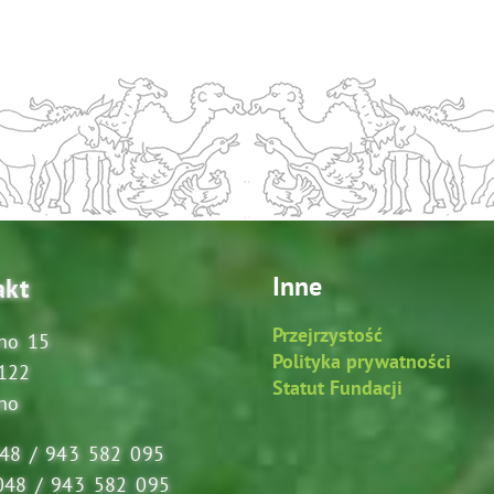
Inne
akt
Przejrzystość
no 15
Polityka prywatności
122
Statut Fundacji
no
048 / 943 582 095
048 / 943 582 095