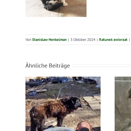
Von
Stanislaw Henkelman
|
3 Oktober 2024
|
Ratunek zwierzat
|
Ähnliche Beiträge
Błąkała się sama w
usza
lesie