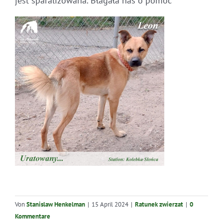
jest sparaliżowana. Błagała nas o pomoc
Von
Stanislaw Henkelman
|
15 April 2024
|
Ratunek zwierzat
|
0
Kommentare