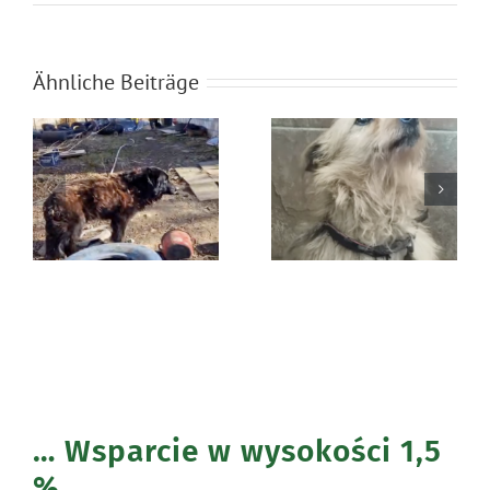
Ähnliche Beiträge
Błąkała się
Ratunek Lesia
sama w lesie
… Wsparcie w wysokości 1,5
%