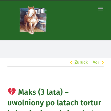
Zum
Inhalt
springen
Zurück
Vor
Maks (3 lata) –
uwolniony po latach tortur