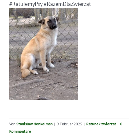
#RatujemyPsy #RazemDlaZwierząt
Von
Stanislaw Henkelman
|
9 Februar 2025
|
Ratunek zwierzat
|
0
Kommentare