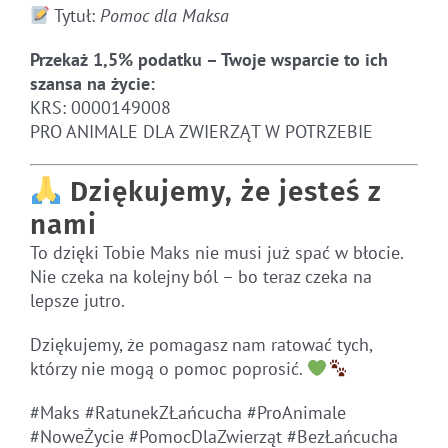
Tytuł:
Pomoc dla Maksa
Przekaż 1,5% podatku – Twoje wsparcie to ich
szansa na życie:
KRS: 0000149008
PRO ANIMALE DLA ZWIERZĄT W POTRZEBIE
Dziękujemy, że jesteś z
nami
To dzięki Tobie Maks nie musi już spać w błocie.
Nie czeka na kolejny ból – bo teraz czeka na
lepsze jutro.
Dziękujemy, że pomagasz nam ratować tych,
którzy nie mogą o pomoc poprosić.
#Maks #RatunekZŁańcucha #ProAnimale
#NoweŻycie #PomocDlaZwierząt #BezŁańcucha