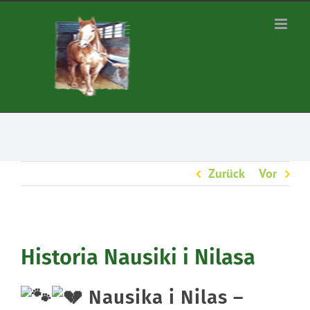
Zum
Inhalt
springen
Zurück
Vor
Historia Nausiki i Nilasa
Nausika i Nilas –