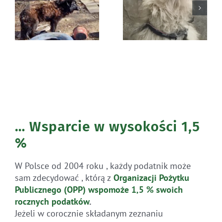
Błąkała się
Ratunek Lesia
sama w lesie
… Wsparcie w wysokości 1,5
%
W Polsce od 2004 roku , każdy podatnik może
sam zdecydować , którą z
Organizacji Pożytku
Publicznego (OPP)
wspomoże 1,5 % swoich
rocznych
podatków
.
Jeżeli w corocznie składanym zeznaniu