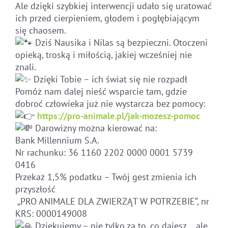
Ale dzięki szybkiej interwencji udało się uratować
ich przed cierpieniem, głodem i pogłębiającym
się chaosem.
Dziś Nausika i Nilas są bezpieczni. Otoczeni
opieką, troską i miłością, jakiej wcześniej nie
znali.
Dzięki Tobie – ich świat się nie rozpadł
Pomóż nam dalej nieść wsparcie tam, gdzie
dobroć człowieka już nie wystarcza bez pomocy:
https://pro-animale.pl/jak-mozesz-pomoc
Darowizny można kierować na:
Bank Millennium S.A.
Nr rachunku: 36 1160 2202 0000 0001 5739
0416
Przekaż 1,5% podatku – Twój gest zmienia ich
przyszłość
„PRO ANIMALE DLA ZWIERZĄT W POTRZEBIE“, nr
KRS: 0000149008
Dziękujemy – nie tylko za to, co dajesz… ale