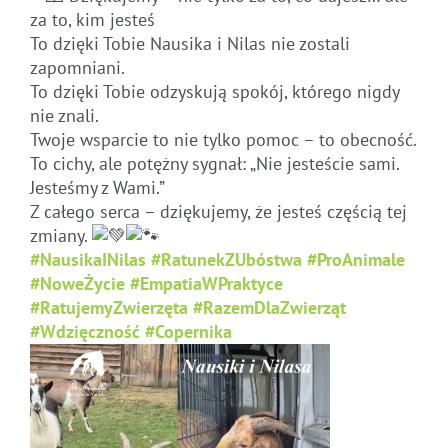
za to, kim jesteś
To dzięki Tobie Nausika i Nilas nie zostali
zapomniani.
To dzięki Tobie odzyskują spokój, którego nigdy
nie znali.
Twoje wsparcie to nie tylko pomoc – to obecność.
To cichy, ale potężny sygnał: „Nie jesteście sami.
Jesteśmy z Wami.”
Z całego serca – dziękujemy, że jesteś częścią tej
zmiany.
#NausikaINilas
#RatunekZUbóstwa
#ProAnimale
#NoweŻycie
#EmpatiaWPraktyce
#RatujemyZwierzęta
#RazemDlaZwierząt
#Wdzięczność
#Copernika