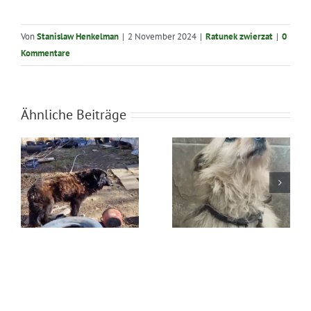
Von
Stanislaw Henkelman
|
2 November 2024
|
Ratunek zwierzat
|
0
Kommentare
Ähnliche Beiträge
Błąkała się
Ratunek Lesia
sama w lesie