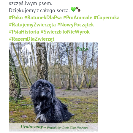
szczęśliwym psem.
Dziękujemy z całego serca.
#Pako
#RatunekDlaPsa
#ProAnimale
#Copernika
#RatujemyZwierzęta
#NowyPoczątek
#PsiaHistoria
#ŚwierzbToNieWyrok
#RazemDlaZwierząt