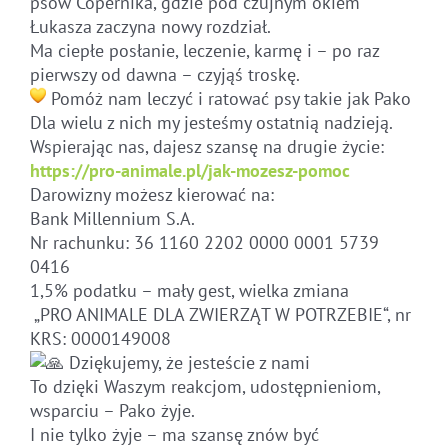
psów Copernika, gdzie pod czujnym okiem
Łukasza zaczyna nowy rozdział.
Ma ciepłe posłanie, leczenie, karmę i – po raz
pierwszy od dawna – czyjąś troskę.
Pomóż nam leczyć i ratować psy takie jak Pako
Dla wielu z nich my jesteśmy ostatnią nadzieją.
Wspierając nas, dajesz szansę na drugie życie:
https://pro-animale.pl/jak-mozesz-pomoc
Darowizny możesz kierować na:
Bank Millennium S.A.
Nr rachunku: 36 1160 2202 0000 0001 5739
0416
1,5% podatku – mały gest, wielka zmiana
„PRO ANIMALE DLA ZWIERZĄT W POTRZEBIE“, nr
KRS: 0000149008
Dziękujemy, że jesteście z nami
To dzięki Waszym reakcjom, udostępnieniom,
wsparciu – Pako żyje.
I nie tylko żyje – ma szansę znów być