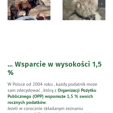
Błąkała się
Ratunek Lesia
sama w lesie
… Wsparcie w wysokości 1,5
%
W Polsce od 2004 roku , każdy podatnik może
sam zdecydować , którą z
Organizacji Pożytku
Publicznego (OPP)
wspomoże 1,5 % swoich
rocznych
podatków
.
Jeżeli w corocznie składanym zeznaniu