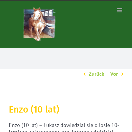
Zum
Inhalt
springen
Zurück
Vor
Enzo (10 lat)
Enzo (10 lat) – Łukasz dowiedział się o losie 10-