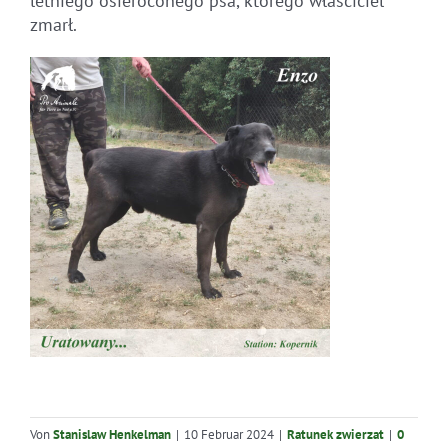
letniego osieroconego psa, którego właściciel
zmarł.
Von
Stanislaw Henkelman
|
10 Februar 2024
|
Ratunek zwierzat
|
0