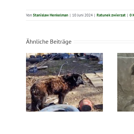
Von
Stanislaw Henkelman
|
10 Juni 2024
|
Ratunek zwierzat
|
0 
Ähnliche Beiträge
Błąkała się sama w
usza
lesie