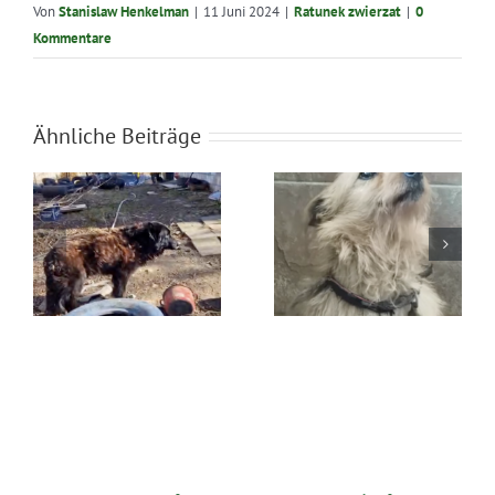
Von
Stanislaw Henkelman
|
11 Juni 2024
|
Ratunek zwierzat
|
0
Kommentare
Ähnliche Beiträge
Błąkała się
Ratunek Lesia
sama w lesie