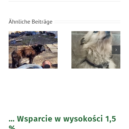
Ähnliche Beiträge
Błąkała się
Ratunek Lesia
sama w lesie
… Wsparcie w wysokości 1,5
%