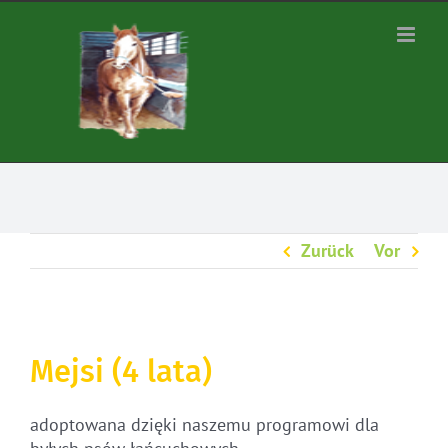
Zum
Inhalt
springen
Zurück
Vor
Mejsi (4 lata)
adoptowana dzięki naszemu programowi dla